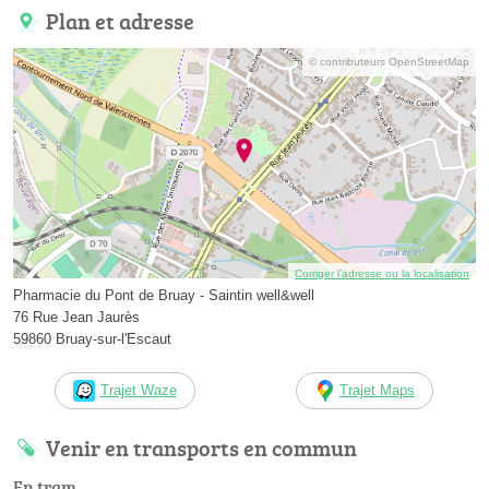
Plan et adresse
© contributeurs OpenStreetMap
Corriger l’adresse ou la localisation
Pharmacie du Pont de Bruay - Saintin well&well
76 Rue Jean Jaurès
59860 Bruay-sur-l'Escaut
Trajet Waze
Trajet Maps
Venir en transports en commun
En tram