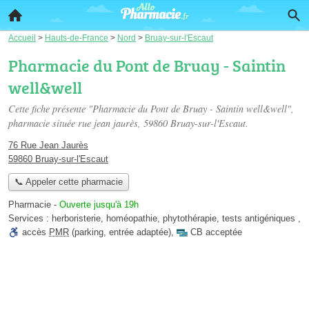
Accueil
>
Hauts-de-France
>
Nord
>
Bruay-sur-l'Escaut
Pharmacie du Pont de Bruay - Saintin
well&well
Cette fiche présente "Pharmacie du Pont de Bruay - Saintin well&well",
pharmacie située
rue jean jaurès
, 59860 Bruay-sur-l'Escaut.
76 Rue Jean Jaurès
59860 Bruay-sur-l'Escaut
📞 Appeler cette pharmacie
Pharmacie
-
Ouverte jusqu'à 19h
Services :
herboristerie
,
homéopathie
,
phytothérapie
,
tests antigéniques
,
accès
PMR
(parking, entrée adaptée)
,
CB acceptée