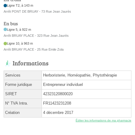
Ligne T2, à 143 m
Arrêt PONT DE BRUAY - 73 Rue Jean Jaurès
En bus
Ligne 5, à 922 m
Arrêt BRUAY PLACE - 323 Rue Jean Jaurès
Ligne 10, à 963 m
Arrêt BRUAY PLACE - 25 Rue Emile Zola
Informations
Services
Herboristerie, Homéopathie, Phytothérapie
Forme juridique
Entrepreneur individuel
SIRET
42323120800020
N° TVA Intra.
FR11423231208
Création
4 décembre 2017
Éditer les informations de ma pharmacie