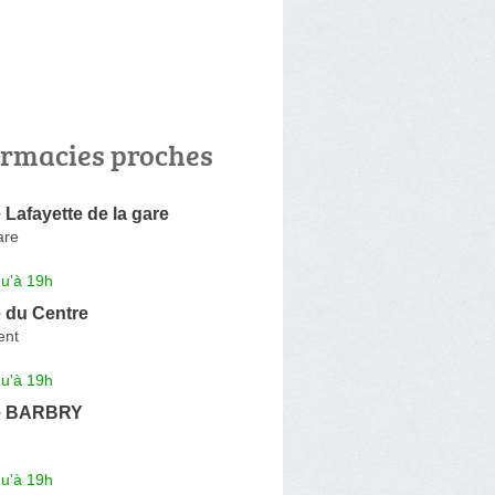
rmacies proches
Lafayette de la gare
are
qu'à 19h
 du Centre
ent
qu'à 19h
e BARBRY
qu'à 19h