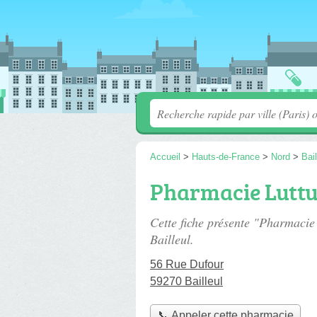
Accueil
>
Hauts-de-France
>
Nord
>
Bail
Pharmacie Lutt
Cette fiche présente "Pharmacie
Bailleul.
56 Rue Dufour
59270 Bailleul
📞 Appeler cette pharmacie