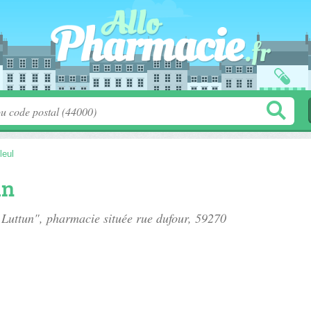
leul
un
 Luttun", pharmacie située
rue dufour
, 59270