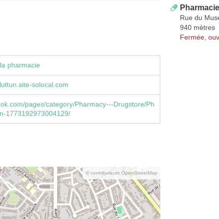
Pharmacie 
Rue du Mus
940 mètres
Fermée, ouv
la pharmacie
uttun.site-solocal.com
book.com/pages/category/Pharmacy---Drugstore/Ph
un-1773192973004129/
© contributeurs OpenStreetMap