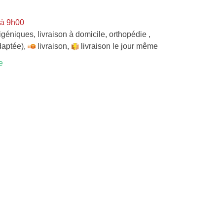
 à 9h00
tigéniques
,
livraison à domicile
,
orthopédie
,
daptée)
,
livraison
,
livraison le jour même
e