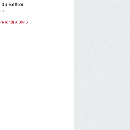
du Beffroi
ee
re lundi à 8h45