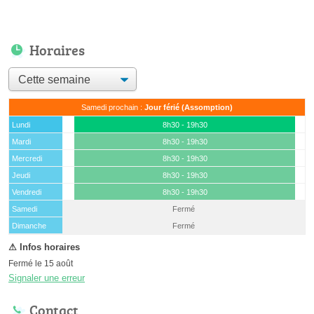
Horaires
Samedi prochain :
Jour férié (Assomption)
Lundi
8h30 - 19h30
Mardi
8h30 - 19h30
Mercredi
8h30 - 19h30
Jeudi
8h30 - 19h30
Vendredi
8h30 - 19h30
Samedi
Fermé
(15 août)
Dimanche
Fermé
Fermé le 15 août
Signaler une erreur
Contact