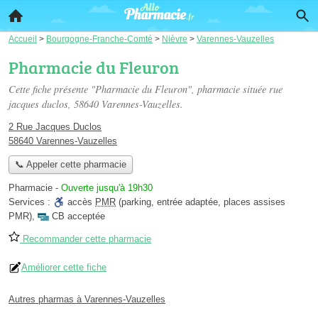
Accueil
>
Bourgogne-Franche-Comté
>
Nièvre
>
Varennes-Vauzelles
Pharmacie du Fleuron
Cette fiche présente "Pharmacie du Fleuron", pharmacie située
rue
jacques duclos
, 58640 Varennes-Vauzelles.
2 Rue Jacques Duclos
58640 Varennes-Vauzelles
📞 Appeler cette pharmacie
Pharmacie
-
Ouverte jusqu'à 19h30
Services :
accès
PMR
(parking, entrée adaptée, places assises
PMR)
,
CB acceptée
Recommander cette pharmacie
Améliorer cette fiche
Autres pharmas à Varennes-Vauzelles