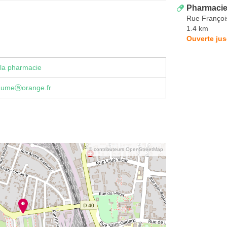
Pharmaci
Rue Françoi
1.4 km
Ouverte jus
la pharmacie
aumeⓐorange.fr
© contributeurs OpenStreetMap