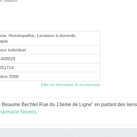
t Gildard
erie, Homéopathie, Livraison à domicile,
apie
eur individuel
1400029
051714
mbre 2008
Éditer les informations de ma pharmacie
 Beaume Bechtel Rue du 13eme de Ligne" en partant des liens
harmacie Nevers
.