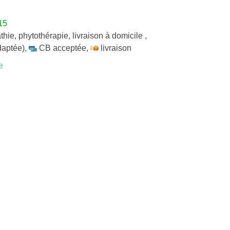
15
thie
,
phytothérapie
,
livraison à domicile
,
daptée)
,
CB acceptée
,
livraison
e