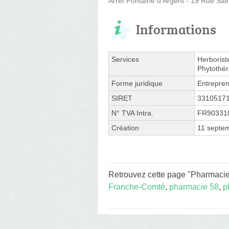
Arrêt Fontaine d'Argent - 19 Rue Sain
Informations
Services
Herborist
Phytothér
Forme juridique
Entrepren
SIRET
3310517
N° TVA Intra.
FR90331
Création
11 septe
Retrouvez cette page "Pharmacie
Franche-Comté
,
pharmacie 58
,
p