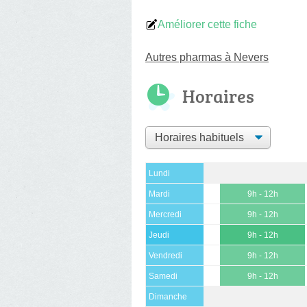
Améliorer cette fiche
Autres pharmas à Nevers
Horaires
Lundi
Mardi
9h - 12h
Mercredi
9h - 12h
Jeudi
9h - 12h
Vendredi
9h - 12h
Samedi
9h - 12h
Dimanche