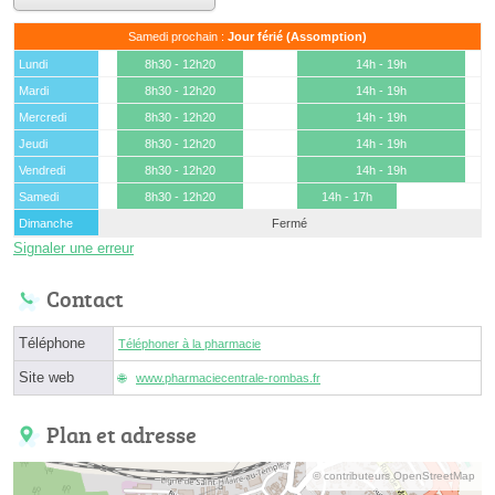
Samedi prochain :
Jour férié (Assomption)
Lundi
8h30 - 12h20
14h - 19h
Mardi
8h30 - 12h20
14h - 19h
Mercredi
8h30 - 12h20
14h - 19h
Jeudi
8h30 - 12h20
14h - 19h
Vendredi
8h30 - 12h20
14h - 19h
Samedi
8h30 - 12h20
14h - 17h
Dimanche
Fermé
Signaler une erreur
Contact
Téléphone
Téléphoner à la pharmacie
Site web
www.pharmaciecentrale-rombas.fr
Plan et adresse
© contributeurs OpenStreetMap