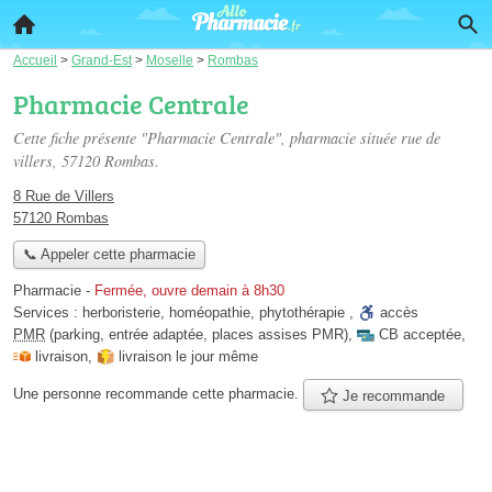
Accueil
>
Grand-Est
>
Moselle
>
Rombas
Pharmacie Centrale
Cette fiche présente "Pharmacie Centrale", pharmacie située
rue de
villers
, 57120 Rombas.
8 Rue de Villers
57120 Rombas
📞 Appeler cette pharmacie
Pharmacie
-
Fermée, ouvre demain à 8h30
Services :
herboristerie
,
homéopathie
,
phytothérapie
,
accès
PMR
(parking, entrée adaptée, places assises PMR)
,
CB acceptée
,
livraison
,
livraison le jour même
Une personne
recommande
cette pharmacie.
Je recommande