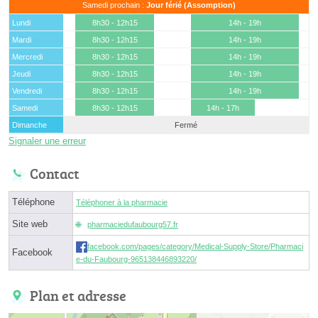
Samedi prochain :
Jour férié (Assomption)
Lundi
8h30 - 12h15
14h - 19h
Mardi
8h30 - 12h15
14h - 19h
Mercredi
8h30 - 12h15
14h - 19h
Jeudi
8h30 - 12h15
14h - 19h
Vendredi
8h30 - 12h15
14h - 19h
Samedi
8h30 - 12h15
14h - 17h
Dimanche
Fermé
Signaler une erreur
Contact
Téléphone
Téléphoner à la pharmacie
Site web
pharmaciedufaubourg57.fr
facebook.com/pages/category/Medical-Supply-Store/Pharmaci
Facebook
e-du-Faubourg-965138446893220/
Plan et adresse