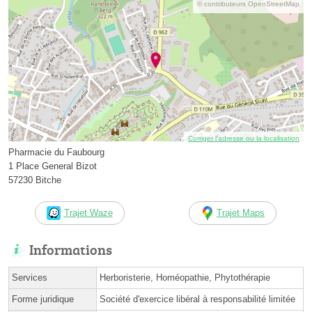
© contributeurs OpenStreetMap
Corriger l’adresse ou la localisation
Pharmacie du Faubourg
1 Place General Bizot
57230 Bitche
Trajet Waze
Trajet Maps
Informations
Services
Herboristerie, Homéopathie, Phytothérapie
Forme juridique
Société d'exercice libéral à responsabilité limitée