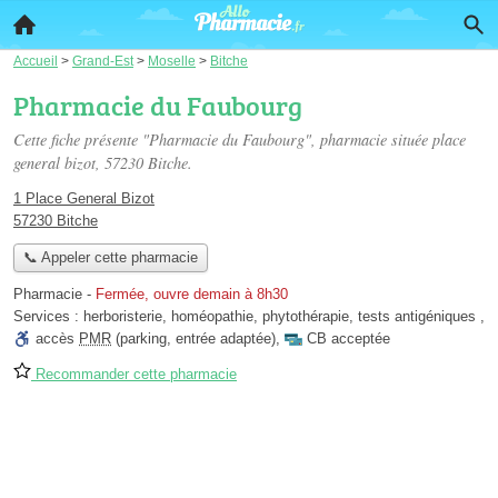
Accueil
>
Grand-Est
>
Moselle
>
Bitche
Pharmacie du Faubourg
Cette fiche présente "Pharmacie du Faubourg", pharmacie située
place
general bizot
, 57230 Bitche.
1 Place General Bizot
57230 Bitche
📞 Appeler cette pharmacie
Pharmacie
-
Fermée, ouvre demain à 8h30
Services :
herboristerie
,
homéopathie
,
phytothérapie
,
tests antigéniques
,
accès
PMR
(parking, entrée adaptée)
,
CB acceptée
Recommander cette pharmacie