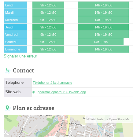
Lundi
9h - 12h30
14h - 19h30
Mardi
9h - 12h30
14h - 19h30
Mercredi
9h - 12h30
14h - 19h30
Jeudi
9h - 12h30
14h - 19h30
Vendredi
9h - 12h30
14h - 19h30
Samedi
9h - 12h30
14h - 19h
Dimanche
9h - 12h30
14h - 19h30
Signaler une erreur
Contact
Téléphone
Téléphoner à la pharmacie
Site web
pharmaciepasteur56.lovable.app
Plan et adresse
© contributeurs OpenStreetMap