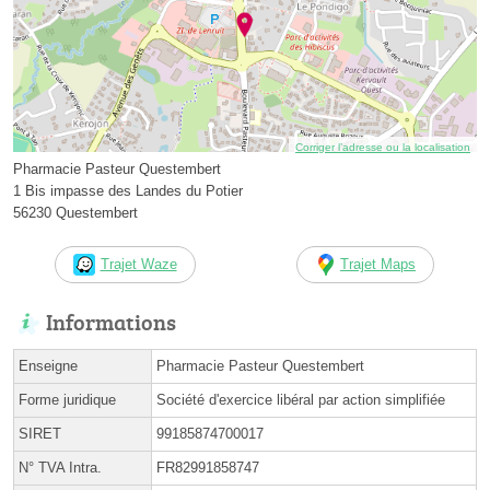
Corriger l’adresse ou la localisation
Pharmacie Pasteur Questembert
1 Bis impasse des Landes du Potier
56230 Questembert
Trajet Waze
Trajet Maps
Informations
Enseigne
Pharmacie Pasteur Questembert
Forme juridique
Société d'exercice libéral par action simplifiée
SIRET
99185874700017
N° TVA Intra.
FR82991858747