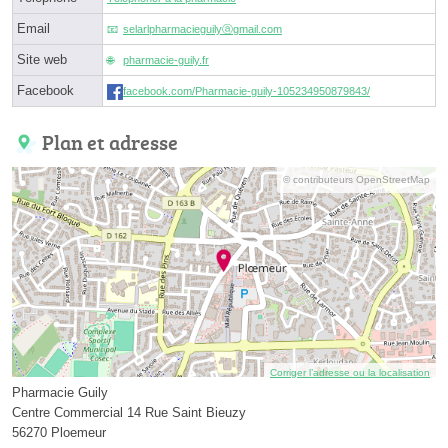
Email
selarlpharmacieguilyⓐgmail.com
Site web
pharmacie-guily.fr
Facebook
facebook.com/Pharmacie-guily-105234950879843/
Plan et adresse
© contributeurs OpenStreetMap
Corriger l’adresse ou la localisation
Pharmacie Guily
Centre Commercial 14 Rue Saint Bieuzy
56270 Ploemeur