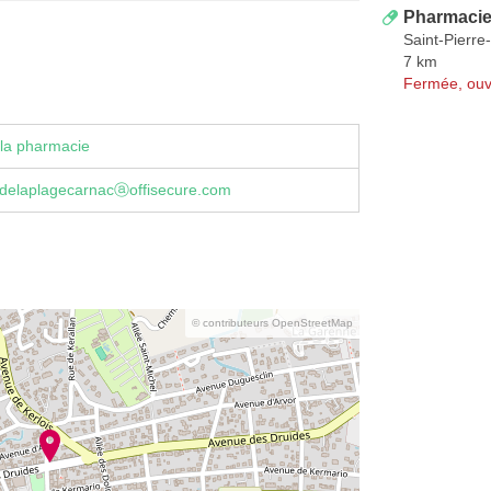
Pharmacie 
Saint-Pierre
7 km
Fermée, ouv
la pharmacie
delaplagecarnacⓐoffisecure.com
© contributeurs OpenStreetMap