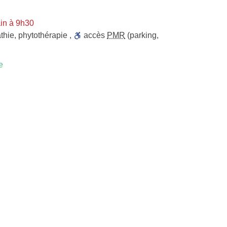
in à 9h30
thie
,
phytothérapie
,
accès
PMR
(parking,
e