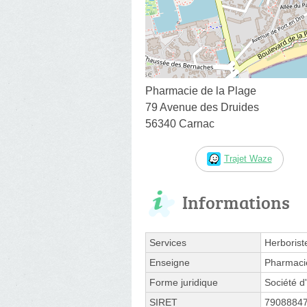
Pharmacie de la Plage
79 Avenue des Druides
56340 Carnac
Trajet Waze
Informations
Services
Herborist
Enseigne
Pharmacie
Forme juridique
Société d'
SIRET
7908884