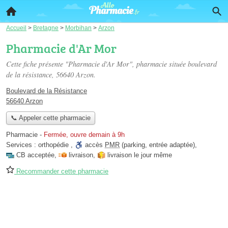
Accueil
>
Bretagne
>
Morbihan
>
Arzon
Pharmacie d'Ar Mor
Cette fiche présente "Pharmacie d'Ar Mor", pharmacie située
boulevard
de la résistance
, 56640 Arzon.
Boulevard de la Résistance
56640 Arzon
📞 Appeler cette pharmacie
Pharmacie
-
Fermée, ouvre demain à 9h
Services :
orthopédie
,
accès
PMR
(parking, entrée adaptée)
,
CB acceptée
,
livraison
,
livraison le jour même
Recommander cette pharmacie