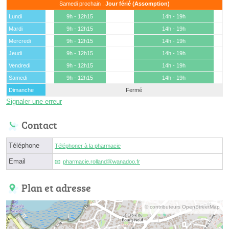
Samedi prochain :
Jour férié (Assomption)
Lundi
9h - 12h15
14h - 19h
Mardi
9h - 12h15
14h - 19h
Mercredi
9h - 12h15
14h - 19h
Jeudi
9h - 12h15
14h - 19h
Vendredi
9h - 12h15
14h - 19h
Samedi
9h - 12h15
14h - 19h
Dimanche
Fermé
Signaler une erreur
Contact
Téléphone
Téléphoner à la pharmacie
Email
pharmacie.rollandⓐwanadoo.fr
Plan et adresse
© contributeurs OpenStreetMap