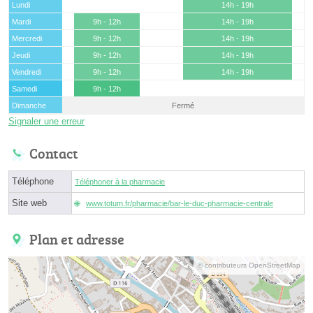
Lundi
14h - 19h
Mardi
9h - 12h
14h - 19h
Mercredi
9h - 12h
14h - 19h
Jeudi
9h - 12h
14h - 19h
Vendredi
9h - 12h
14h - 19h
Samedi
9h - 12h
Dimanche
Fermé
Signaler une erreur
Contact
Téléphone
Téléphoner à la pharmacie
Site web
www.totum.fr/pharmacie/bar-le-duc-pharmacie-centrale
Plan et adresse
© contributeurs OpenStreetMap