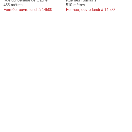
Rue du Général de Gaulle
Rue des Romains
455 mètres
510 mètres
Fermée, ouvre lundi à 14h00
Fermée, ouvre lundi à 14h00