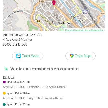
Corriger l’adresse ou la localisation
Pharmacie Centrale SELARL
4 Rue André Maginot
55000 Bar-le-Duc
Trajet Waze
Trajet Maps
Venir en transports en commun
En bus
Ligne LU05, à 231 m
Arrêt BAR LE DUC - Exelmans - 1 Rue André Theuriet
Ligne LU06, à 294 m
Arrêt BAR LE DUC - Triby - 5 Rue Salvador Allende
Ligne LU01, à 231 m