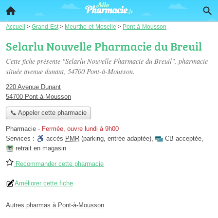
Accueil
>
Grand-Est
>
Meurthe-et-Moselle
>
Pont-à-Mousson
Selarlu Nouvelle Pharmacie du Breuil
Cette fiche présente "Selarlu Nouvelle Pharmacie du Breuil", pharmacie
située
avenue dunant
, 54700 Pont-à-Mousson.
220 Avenue Dunant
54700 Pont-à-Mousson
📞 Appeler cette pharmacie
Pharmacie
-
Fermée, ouvre lundi à 9h00
Services :
accès
PMR
(parking, entrée adaptée)
,
CB acceptée
,
retrait en magasin
Recommander cette pharmacie
Améliorer cette fiche
Autres pharmas à Pont-à-Mousson