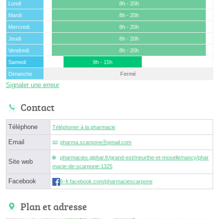
Lundi
8h - 20h
Mardi
8h - 20h
Mercredi
8h - 20h
Jeudi
8h - 20h
Vendredi
8h - 20h
Samedi
9h - 15h
Dimanche
Fermé
Signaler une erreur
Contact
Téléphone
Téléphoner à la pharmacie
Email
pharma.scarponeⓐgmail.com
pharmacies.giphar.fr/grand-est/meurthe-et-moselle/nancy/phar
Site web
macie-de-scarpone-1325
Facebook
fr-fr.facebook.com/pharmaciescarpone
Plan et adresse