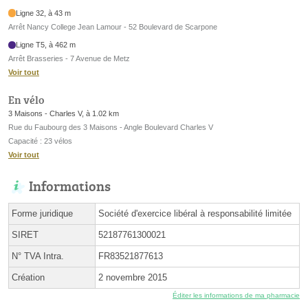
Ligne 32, à 43 m
Arrêt Nancy College Jean Lamour - 52 Boulevard de Scarpone
Ligne T5, à 462 m
Arrêt Brasseries - 7 Avenue de Metz
Voir tout
En vélo
3 Maisons - Charles V, à 1.02 km
Rue du Faubourg des 3 Maisons - Angle Boulevard Charles V
Capacité : 23 vélos
Voir tout
Informations
Forme juridique
Société d'exercice libéral à responsabilité limitée
SIRET
52187761300021
N° TVA Intra.
FR83521877613
Création
2 novembre 2015
Éditer les informations de ma pharmacie