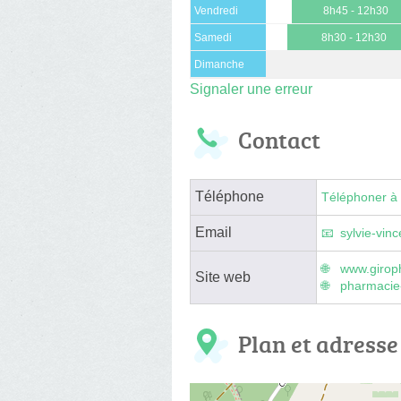
Vendredi
8h45 - 12h30
Samedi
8h30 - 12h30
Dimanche
Signaler une erreur
Contact
Téléphone
Téléphoner à 
Email
sylvie-vin
www.girop
Site web
pharmacie-
Plan et adresse