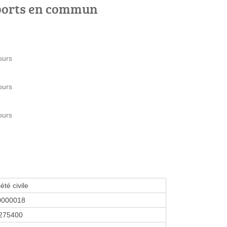
ports en commun
ours
ours
ours
été civile
0000018
275400