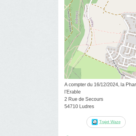
A compter du 16/12/2024, la Phar
l'Erable
2 Rue de Secours
54710 Ludres
Trajet Waze