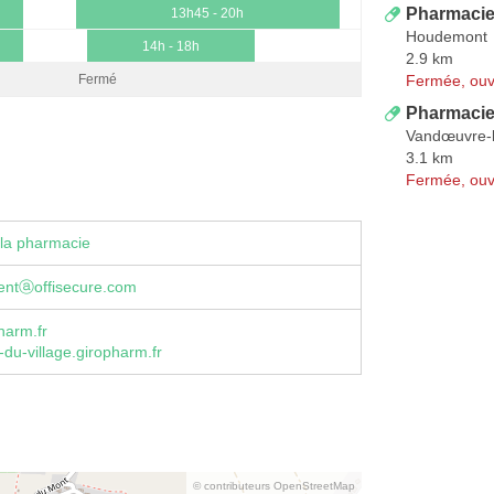
Pharmaci
13h45 - 20h
Houdemont
14h - 18h
2.9 km
Fermée, ouv
Fermé
Pharmacie
Vandœuvre-
3.1 km
Fermée, ouv
la pharmacie
centⓐoffisecure.com
harm.fr
du-village.giropharm.fr
© contributeurs OpenStreetMap