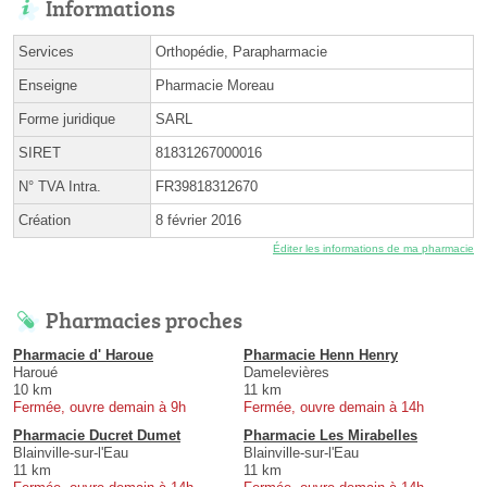
Informations
Services
Orthopédie, Parapharmacie
Enseigne
Pharmacie Moreau
Forme juridique
SARL
SIRET
81831267000016
N° TVA Intra.
FR39818312670
Création
8 février 2016
Éditer les informations de ma pharmacie
Pharmacies proches
Pharmacie d' Haroue
Pharmacie Henn Henry
Haroué
Damelevières
10 km
11 km
Fermée, ouvre demain à 9h
Fermée, ouvre demain à 14h
Pharmacie Ducret Dumet
Pharmacie Les Mirabelles
Blainville-sur-l'Eau
Blainville-sur-l'Eau
11 km
11 km