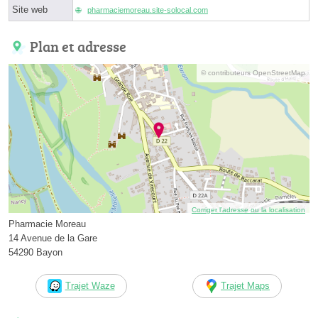
Site web
pharmaciemoreau.site-solocal.com
Plan et adresse
© contributeurs OpenStreetMap
Corriger l’adresse ou la localisation
Pharmacie Moreau
14 Avenue de la Gare
54290 Bayon
Trajet Waze
Trajet Maps