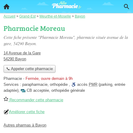
Accueil
>
Grand-Est
>
Meurthe-et-Moselle
>
Bayon
Pharmacie Moreau
Cette fiche présente "Pharmacie Moreau", pharmacie située
avenue de la
gare
, 54290 Bayon.
14 Avenue de la Gare
54290 Bayon
📞 Appeler cette pharmacie
Pharmacie
-
Fermée, ouvre demain à 9h
Services :
parapharmacie
,
orthopédie
,
accès
PMR
(parking, entrée
adaptée)
,
CB acceptée
,
orthopédie générale
Recommander cette pharmacie
Améliorer cette fiche
Autres pharmas à Bayon