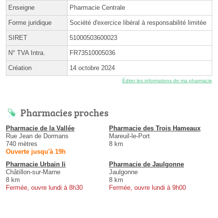
Enseigne
Pharmacie Centrale
Forme juridique
Société d'exercice libéral à responsabilité limitée
SIRET
51000503600023
N° TVA Intra.
FR73510005036
Création
14 octobre 2024
Éditer les informations de ma pharmacie
Pharmacies proches
Pharmacie de la Vallée
Pharmacie des Trois Hameaux
Rue Jean de Dormans
Mareuil-le-Port
740 mètres
8 km
Ouverte jusqu'à 19h
Pharmacie Urbain Ii
Pharmacie de Jaulgonne
Châtillon-sur-Marne
Jaulgonne
8 km
8 km
Fermée, ouvre lundi à 8h30
Fermée, ouvre lundi à 9h00