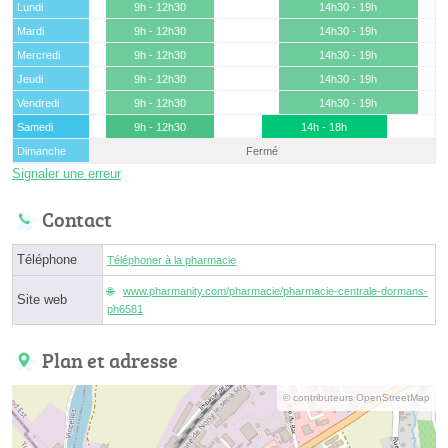
Lundi
9h - 12h30
14h30 - 19h
Mardi
9h - 12h30
14h30 - 19h
Mercredi
9h - 12h30
14h30 - 19h
Jeudi
9h - 12h30
14h30 - 19h
Vendredi
9h - 12h30
14h30 - 19h
Samedi
9h - 12h30
14h - 18h
Dimanche
Fermé
Signaler une erreur
Contact
Téléphone
Téléphoner à la pharmacie
www.pharmanity.com/pharmacie/pharmacie-centrale-dormans-
Site web
ph6581
Plan et adresse
© contributeurs OpenStreetMap