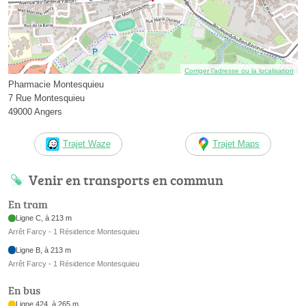
Corriger l’adresse ou la localisation
Pharmacie Montesquieu
7 Rue Montesquieu
49000 Angers
Trajet Waze
Trajet Maps
Venir en transports en commun
En tram
Ligne C, à 213 m
Arrêt Farcy - 1 Résidence Montesquieu
Ligne B, à 213 m
Arrêt Farcy - 1 Résidence Montesquieu
En bus
Ligne 424, à 265 m