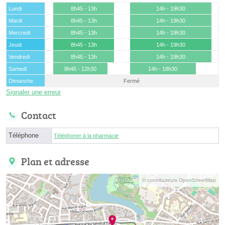
Lundi
8h45 - 13h
14h - 19h30
Mardi
8h45 - 13h
14h - 19h30
Mercredi
8h45 - 13h
14h - 19h30
Jeudi
8h45 - 13h
14h - 19h30
Vendredi
8h45 - 13h
14h - 19h30
Samedi
8h45 - 12h30
14h - 18h30
Dimanche
Fermé
Signaler une erreur
Contact
Téléphone
Téléphoner à la pharmacie
Plan et adresse
© contributeurs OpenStreetMap