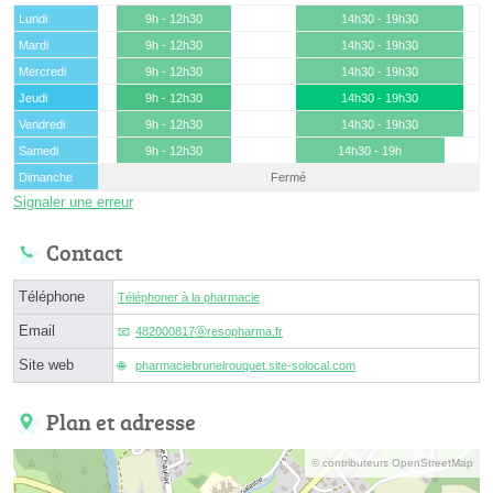
Lundi
9h - 12h30
14h30 - 19h30
Mardi
9h - 12h30
14h30 - 19h30
Mercredi
9h - 12h30
14h30 - 19h30
Jeudi
9h - 12h30
14h30 - 19h30
Vendredi
9h - 12h30
14h30 - 19h30
Samedi
9h - 12h30
14h30 - 19h
Dimanche
Fermé
Signaler une erreur
Contact
Téléphone
Téléphoner à la pharmacie
Email
482000817ⓐresopharma.fr
Site web
pharmaciebrunelrouquet.site-solocal.com
Plan et adresse
© contributeurs OpenStreetMap