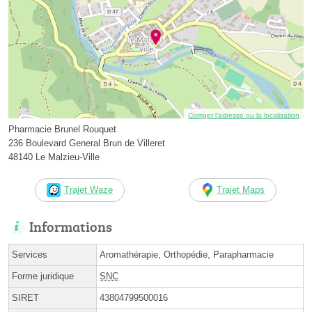
Corriger l’adresse ou la localisation
Pharmacie Brunel Rouquet
236 Boulevard General Brun de Villeret
48140 Le Malzieu-Ville
Trajet Waze
Trajet Maps
Informations
Services
Aromathérapie, Orthopédie, Parapharmacie
Forme juridique
SNC
SIRET
43804799500016