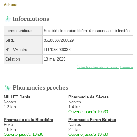
Voir tout
Informations
Forme juridique
Société d'exercice libéral à responsabilité limitée
SIRET
85286337200029
N° TVA Intra.
FR79852863372
Création
13 mai 2025
Éditer les informations de ma pharmacie
Pharmacies proches
MILLET Denis
Pharmacie de Sèvres
Nantes
Nantes
1.3 km
1.4 km
Ouverte jusqu'à 19h30
Pharmacie de la Blordíère
Pharmacie Feron Brigitte
Rezé
Nantes
1.8 km
2.1 km
Ouverte jusqu'à 19h30
Ouverte jusqu'à 19h30