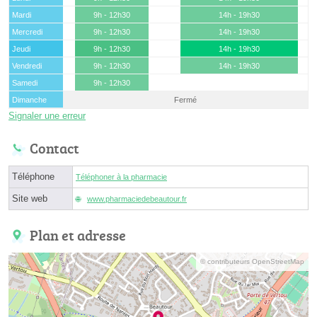
Mardi
9h - 12h30
14h - 19h30
Mercredi
9h - 12h30
14h - 19h30
Jeudi
9h - 12h30
14h - 19h30
Vendredi
9h - 12h30
14h - 19h30
Samedi
9h - 12h30
Dimanche
Fermé
Signaler une erreur
Contact
Téléphone
Téléphoner à la pharmacie
Site web
www.pharmaciedebeautour.fr
Plan et adresse
© contributeurs OpenStreetMap