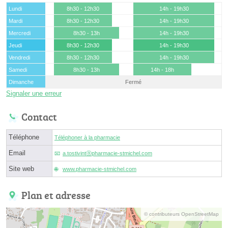
Lundi
8h30 - 12h30
14h - 19h30
Mardi
8h30 - 12h30
14h - 19h30
Mercredi
8h30 - 13h
14h - 19h30
Jeudi
8h30 - 12h30
14h - 19h30
Vendredi
8h30 - 12h30
14h - 19h30
Samedi
8h30 - 13h
14h - 18h
Dimanche
Fermé
Signaler une erreur
Contact
Téléphone
Téléphoner à la pharmacie
Email
a.tostivintⓐpharmacie-stmichel.com
Site web
www.pharmacie-stmichel.com
Plan et adresse
© contributeurs OpenStreetMap