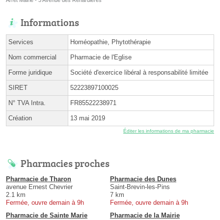
Informations
Services
Homéopathie, Phytothérapie
Nom commercial
Pharmacie de l'Eglise
Forme juridique
Société d'exercice libéral à responsabilité limitée
SIRET
52223897100025
N° TVA Intra.
FR85522238971
Création
13 mai 2019
Éditer les informations de ma pharmacie
Pharmacies proches
Pharmacie de Tharon
Pharmacie des Dunes
avenue Ernest Chevrier
Saint-Brevin-les-Pins
2.1 km
7 km
Fermée, ouvre demain à 9h
Fermée, ouvre demain à 9h
Pharmacie de Sainte Marie
Pharmacie de la Mairie