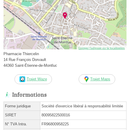
Corriger l’adresse ou la localisation
Pharmacie Thiercelin
14 Rue François Dorvault
44360 Saint-Étienne-de-Montluc
Trajet Waze
Trajet Maps
Informations
Forme juridique
Société d'exercice libéral à responsabilité limitée
SIRET
80095822500016
N° TVA Intra.
FR96800958225