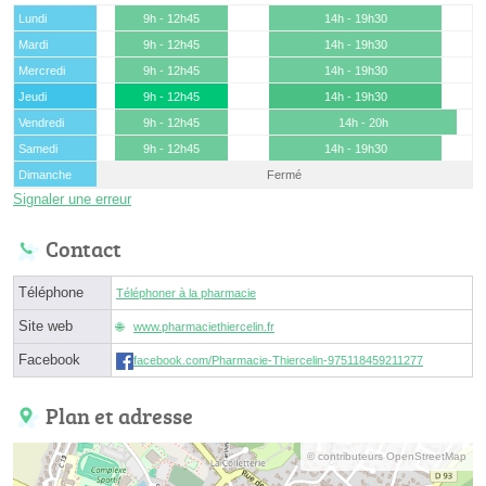
Lundi
9h - 12h45
14h - 19h30
Mardi
9h - 12h45
14h - 19h30
Mercredi
9h - 12h45
14h - 19h30
Jeudi
9h - 12h45
14h - 19h30
Vendredi
9h - 12h45
14h - 20h
Samedi
9h - 12h45
14h - 19h30
Dimanche
Fermé
Signaler une erreur
Contact
Téléphone
Téléphoner à la pharmacie
Site web
www.pharmaciethiercelin.fr
Facebook
facebook.com/Pharmacie-Thiercelin-975118459211277
Plan et adresse
© contributeurs OpenStreetMap