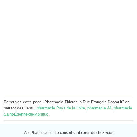
Retrouvez cette page "Pharmacie Thiercelin Rue François Dorvault" en
partant des liens :
pharmacie Pays de la Loire
,
pharmacie 44
,
pharmacie
Saint-Étienne-de-Montluc
.
AlloPharmacie.fr - Le conseil santé près de chez vous