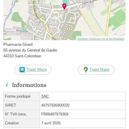
Corriger l’adresse ou la localisation
Pharmacie Girard
55 avenue du Général de Gaulle
44310 Saint-Colomban
Trajet Waze
Trajet Maps
Informations
Forme juridique
SNC
SIRET
49797936900020
N° TVA Intra.
FR88497979369
Création
7 avril 2026