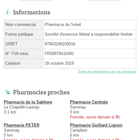
Informations
Nom commercial
Pharmacie du Soleil
Forme juridique
Société d'exercice libéral à responsabilité limitée
SIRET
87843249100016
N° TVA Intra.
FR30878432491
Création
18 octobre 2019
Éditer les informations de ma pharmacie
Pharmacies proches
Pharmacie de la Sabliere
Pharmacie Centrale
La Chapelle-Launay
Savenay
3.1 km
5 km
Fermée, ouvre demain à 9h
Pharmacie PETER
Pharmacie Guillard Lignon
Savenay
Campbon
5 km
6 km