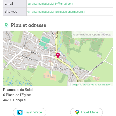
Email
pharmaciedusoleil44ⓐgmail.com
Site web
pharmaciedusoleil-prinquiau.pharmacorp.fr
Plan et adresse
© contributeurs OpenStreetMap
Corriger l’adresse ou la localisation
Pharmacie du Soleil
6 Place de l'Église
44260 Prinquiau
Trajet Waze
Trajet Maps