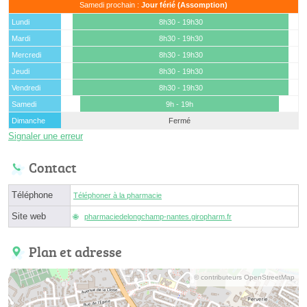
Samedi prochain :
Jour férié (Assomption)
Lundi
8h30 - 19h30
Mardi
8h30 - 19h30
Mercredi
8h30 - 19h30
Jeudi
8h30 - 19h30
Vendredi
8h30 - 19h30
Samedi
9h - 19h
Dimanche
Fermé
Signaler une erreur
Contact
Téléphone
Téléphoner à la pharmacie
Site web
pharmaciedelongchamp-nantes.giropharm.fr
Plan et adresse
© contributeurs OpenStreetMap