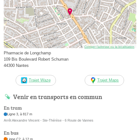
Corriger l’adresse ou la localisation
Pharmacie de Longchamp
109 Bis Boulevard Robert Schuman
44300 Nantes
Trajet Waze
Trajet Maps
Venir en transports en commun
En tram
Ligne 3, à 817 m
Arrêt Alexandre Vincent - Ste-Thérèse - 6 Route de Vannes
En bus
Ligne C2, à 12 m