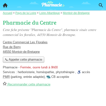
Accueil
>
Pays de la Loire
>
Loire-Atlantique
>
Montoir-de-Bretagne
Pharmacie du Centre
Cette fiche présente "Pharmacie du Centre", pharmacie située
centre
commercial les floralies
, 44550 Montoir-de-Bretagne.
Centre Commercial Les Floralies
Rue de Berry
44550 Montoir-de-Bretagne
📞 Appeler cette pharmacie
Pharmacie
-
Fermée, ouvre lundi à 9h00
Services :
herboristerie
,
homéopathie
,
phytothérapie
,
accès
PMR
(parking, entrée adaptée)
,
CB acceptée
Recommander cette pharmacie