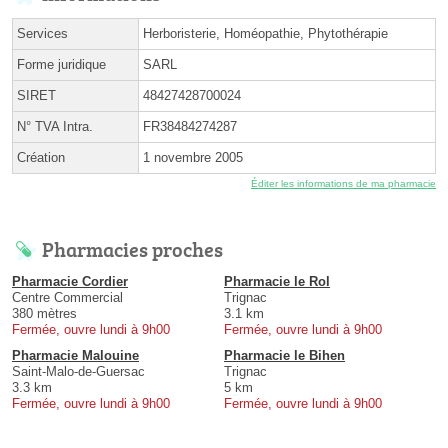
Services
Herboristerie, Homéopathie, Phytothérapie
Forme juridique
SARL
SIRET
48427428700024
N° TVA Intra.
FR38484274287
Création
1 novembre 2005
Éditer les informations de ma pharmacie
Pharmacies proches
Pharmacie Cordier
Pharmacie le Rol
Centre Commercial
Trignac
380 mètres
3.1 km
Fermée, ouvre lundi à 9h00
Fermée, ouvre lundi à 9h00
Pharmacie Malouine
Pharmacie le Bihen
Saint-Malo-de-Guersac
Trignac
3.3 km
5 km
Fermée, ouvre lundi à 9h00
Fermée, ouvre lundi à 9h00