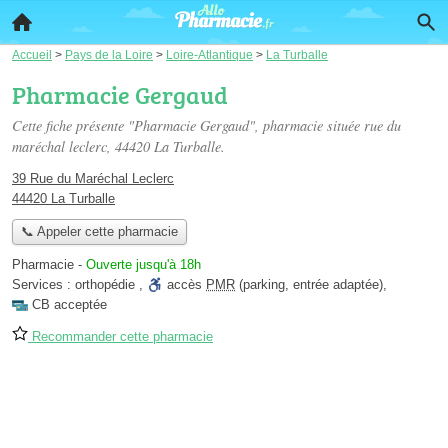
Accueil
>
Pays de la Loire
>
Loire-Atlantique
>
La Turballe
Pharmacie Gergaud
Cette fiche présente "Pharmacie Gergaud", pharmacie située
rue du
maréchal leclerc
, 44420 La Turballe.
39 Rue du Maréchal Leclerc
44420 La Turballe
📞 Appeler cette pharmacie
Pharmacie
-
Ouverte jusqu'à 18h
Services :
orthopédie
,
accès
PMR
(parking, entrée adaptée)
,
CB acceptée
Recommander cette pharmacie