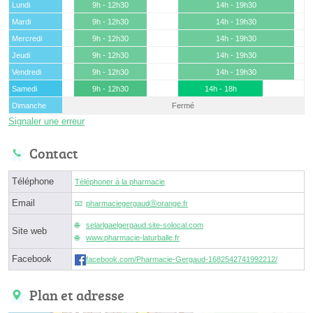
Lundi
9h - 12h30
14h - 19h30
Mardi
9h - 12h30
14h - 19h30
Mercredi
9h - 12h30
14h - 19h30
Jeudi
9h - 12h30
14h - 19h30
Vendredi
9h - 12h30
14h - 19h30
Samedi
9h - 12h30
14h - 18h
Dimanche
Fermé
Signaler une erreur
Contact
Téléphone
Téléphoner à la pharmacie
Email
pharmaciegergaudⓐorange.fr
selarlgaelgergaud.site-solocal.com
Site web
www.pharmacie-laturballe.fr
Facebook
facebook.com/Pharmacie-Gergaud-1682542741992212/
Plan et adresse