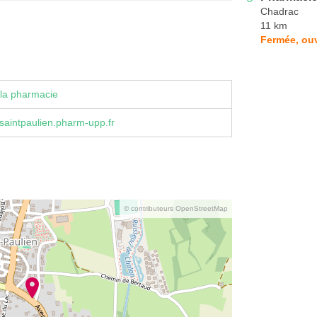
Chadrac
11 km
Fermée, ou
la pharmacie
aintpaulien.pharm-upp.fr
© contributeurs OpenStreetMap