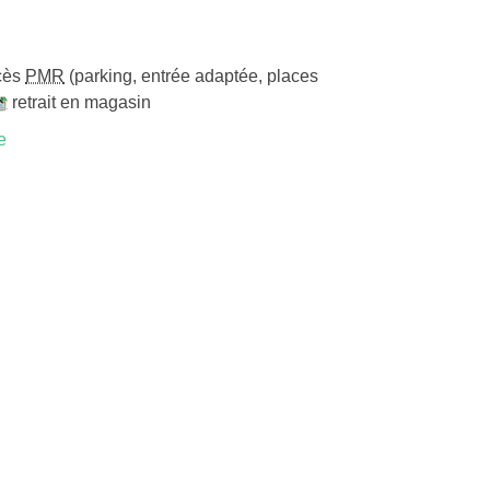
cès
PMR
(parking, entrée adaptée, places
retrait en magasin
e