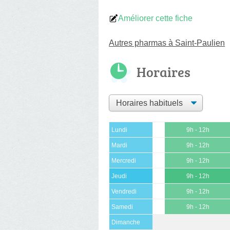
Améliorer cette fiche
Autres pharmas à Saint-Paulien
Horaires
Lundi
9h - 12h
Mardi
9h - 12h
Mercredi
9h - 12h
Jeudi
9h - 12h
Vendredi
9h - 12h
Samedi
9h - 12h
Dimanche