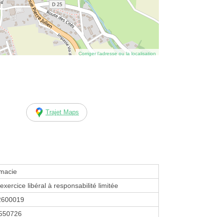
Corriger l’adresse ou la localisation
Trajet Maps
macie
exercice libéral à responsabilité limitée
2600019
550726