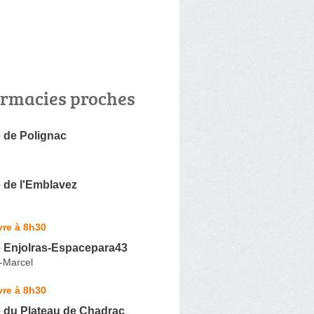
rmacies proches
 de Polignac
 de l'Emblavez
vre à 8h30
 Enjolras-Espacepara43
t-Marcel
vre à 8h30
 du Plateau de Chadrac