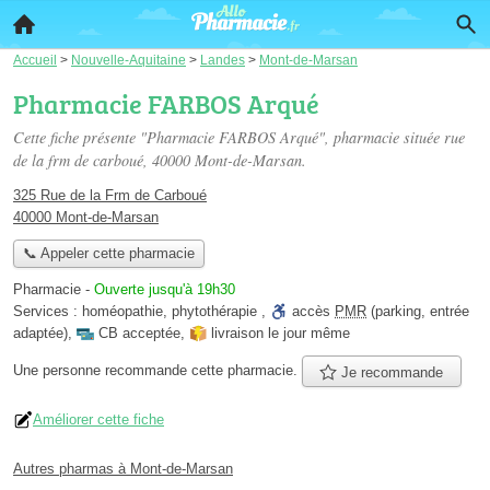
Accueil
>
Nouvelle-Aquitaine
>
Landes
>
Mont-de-Marsan
Pharmacie FARBOS Arqué
Cette fiche présente "Pharmacie FARBOS Arqué", pharmacie située
rue
de la frm de carboué
, 40000 Mont-de-Marsan.
325 Rue de la Frm de Carboué
40000 Mont-de-Marsan
📞 Appeler cette pharmacie
Pharmacie
-
Ouverte jusqu'à 19h30
Services :
homéopathie
,
phytothérapie
,
accès
PMR
(parking, entrée
adaptée)
,
CB acceptée
,
livraison le jour même
Une personne
recommande
cette pharmacie.
Je recommande
Améliorer cette fiche
Autres pharmas à Mont-de-Marsan