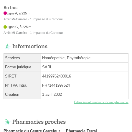
En bus
Ligne A, à 225 m
Arrêt Mi-Carrère - 1 Impasse du Carboue
Ligne G, à 225 m
Arrêt Mi-Carrère - 1 Impasse du Carboue
Informations
Services
Homéopathie, Phytothérapie
Forme juridique
SARL
SIRET
44199762400016
N° TVA Intra.
FR71441997624
Création
1 avril 2002
Éditer les informations de ma pharmacie
Pharmacies proches
Pharmacie du Centre Carrefour
Pharmacie Terral