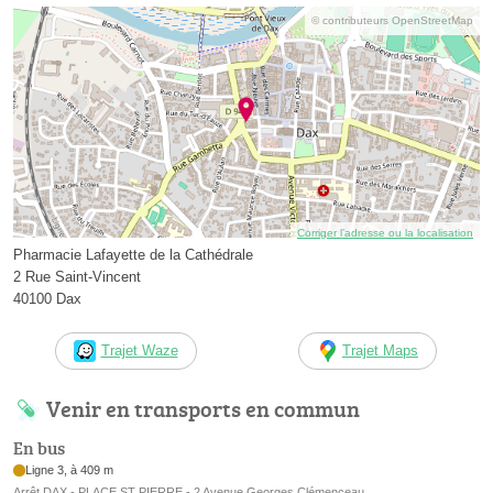
© contributeurs OpenStreetMap
Corriger l’adresse ou la localisation
Pharmacie Lafayette de la Cathédrale
2 Rue Saint-Vincent
40100 Dax
Trajet Waze
Trajet Maps
Venir en transports en commun
En bus
Ligne 3, à 409 m
Arrêt DAX - PLACE ST PIERRE - 2 Avenue Georges Clémenceau