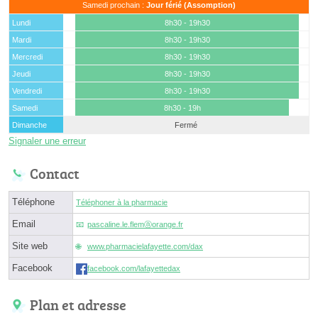
Samedi prochain :
Jour férié (Assomption)
Lundi
8h30 - 19h30
Mardi
8h30 - 19h30
Mercredi
8h30 - 19h30
Jeudi
8h30 - 19h30
Vendredi
8h30 - 19h30
Samedi
8h30 - 19h
Dimanche
Fermé
Signaler une erreur
Contact
Téléphone
Téléphoner à la pharmacie
Email
pascaline.le.flemⓐorange.fr
Site web
www.pharmacielafayette.com/dax
Facebook
facebook.com/lafayettedax
Plan et adresse