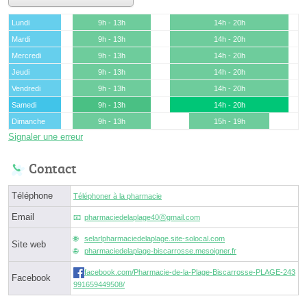
Lundi
9h - 13h
14h - 20h
Mardi
9h - 13h
14h - 20h
Mercredi
9h - 13h
14h - 20h
Jeudi
9h - 13h
14h - 20h
Vendredi
9h - 13h
14h - 20h
Samedi
9h - 13h
14h - 20h
Dimanche
9h - 13h
15h - 19h
Signaler une erreur
Contact
Téléphone
Téléphoner à la pharmacie
Email
pharmaciedelaplage40ⓐgmail.com
selarlpharmaciedelaplage.site-solocal.com
Site web
pharmaciedelaplage-biscarrosse.mesoigner.fr
facebook.com/Pharmacie-de-la-Plage-Biscarrosse-PLAGE-243
Facebook
991659449508/