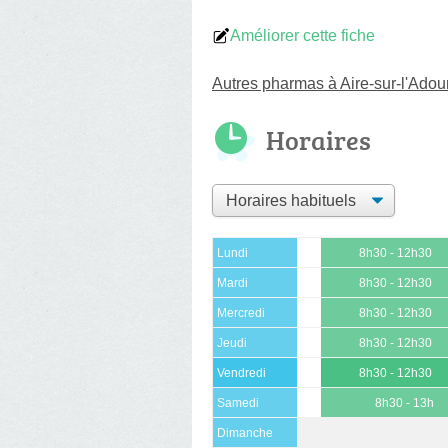
Améliorer cette fiche
Autres pharmas à Aire-sur-l'Adou
Horaires
Lundi
8h30 - 12h30
Mardi
8h30 - 12h30
Mercredi
8h30 - 12h30
Jeudi
8h30 - 12h30
Vendredi
8h30 - 12h30
Samedi
8h30 - 13h
Dimanche