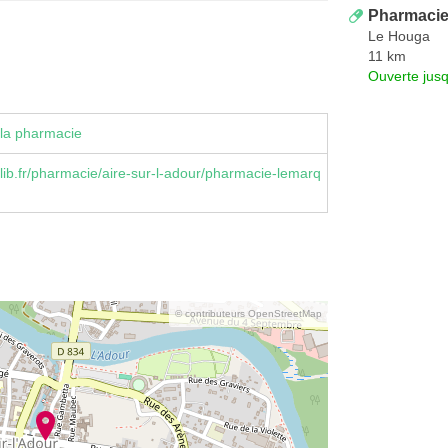
Pharmacie
Le Houga
11 km
Ouverte jus
la pharmacie
ib.fr/pharmacie/aire-sur-l-adour/pharmacie-lemarq
© contributeurs OpenStreetMap