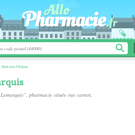
>
Aire-sur-l'Adour
rquis
e Lemarquis", pharmacie située
rue carnot
,