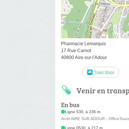
Pharmacie Lemarquis
17 Rue Carnot
40800 Aire-sur-l'Adour
Trajet Waze
Venir en trans
En bus
Ligne 530, à 236 m
Arrêt AIRE SUR ADOUR - OfficeTouris
Ligne 0530, à 217 m