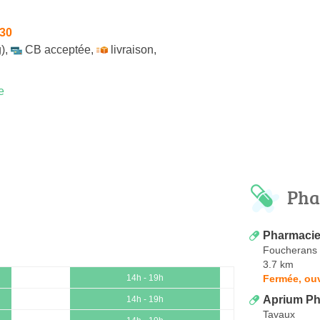
h30
)
,
CB acceptée
,
livraison
,
e
Pha
Pharmacie
Foucherans
3.7 km
Fermée, ou
14h - 19h
Aprium Ph
14h - 19h
Tavaux