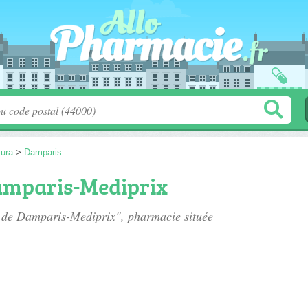
Jura
>
Damparis
amparis-Mediprix
e de Damparis-Mediprix", pharmacie située