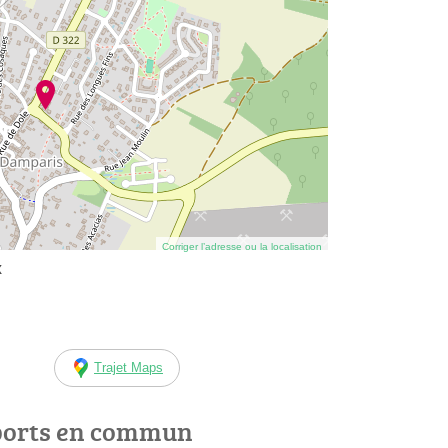
Corriger l’adresse ou la localisation
x
Trajet Maps
ports en commun