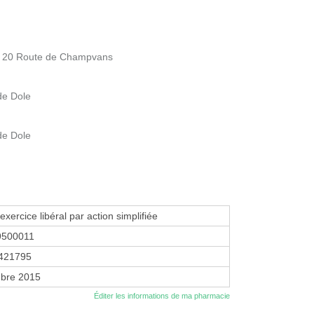
- 20 Route de Champvans
de Dole
de Dole
exercice libéral par action simplifiée
9500011
421795
bre 2015
Éditer les informations de ma pharmacie