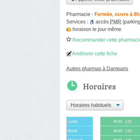
Pharmacie
-
Fermée, ouvre à 8
Services :
accès
PMR
(parking
livraison le jour même
Recommander cette pharmaci
Améliorer cette fiche
Autres pharmas à Damparis
Horaires
Lundi
8h30 - 12h
Mardi
8h30 - 12h