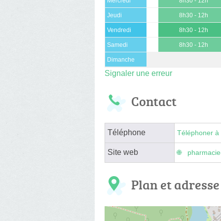
Mercredi
8h30 - 12h
Jeudi
8h30 - 12h
Vendredi
8h30 - 12h
Samedi
8h30 - 12h
Dimanche
Signaler une erreur
Contact
Téléphone
Téléphoner à 
Site web
pharmacie
Plan et adresse