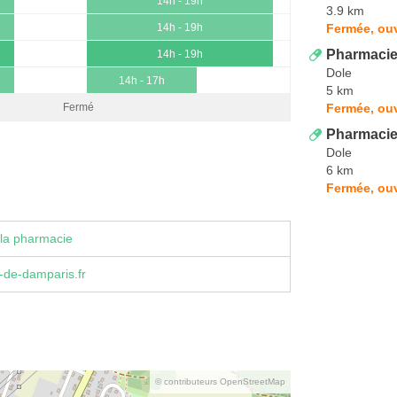
14h - 19h
3.9 km
Fermée, ouv
14h - 19h
Pharmacie
14h - 19h
Dole
14h - 17h
5 km
Fermée, ou
Fermé
Pharmaci
Dole
6 km
Fermée, ou
la pharmacie
-de-damparis.fr
© contributeurs OpenStreetMap