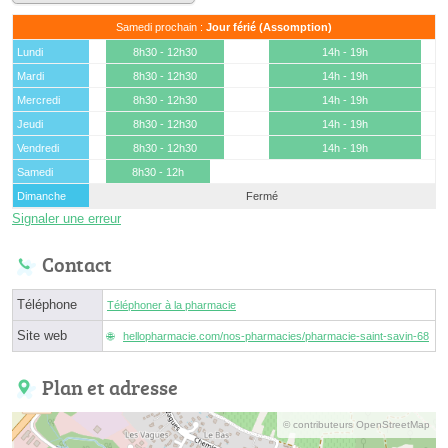
Samedi prochain :
Jour férié (Assomption)
Lundi
8h30 - 12h30
14h - 19h
Mardi
8h30 - 12h30
14h - 19h
Mercredi
8h30 - 12h30
14h - 19h
Jeudi
8h30 - 12h30
14h - 19h
Vendredi
8h30 - 12h30
14h - 19h
Samedi
8h30 - 12h
Dimanche
Fermé
Signaler une erreur
Contact
Téléphone
Téléphoner à la pharmacie
Site web
hellopharmacie.com/nos-pharmacies/pharmacie-saint-savin-68
Plan et adresse
© contributeurs OpenStreetMap