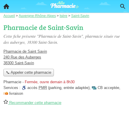
Accueil
>
Auvergne-Rhône-Alpes
>
Isère
>
Saint-Savin
Pharmacie de Saint-Savin
Cette fiche présente "Pharmacie de Saint-Savin", pharmacie située
rue
des auberges
, 38300 Saint-Savin.
Pharmacie de Saint Savin
240 Rue des Auberges
38300 Saint-Savin
📞 Appeler cette pharmacie
Pharmacie
-
Fermée, ouvre demain à 8h30
Services :
accès
PMR
(parking, entrée adaptée)
,
CB acceptée
,
livraison
Recommander cette pharmacie