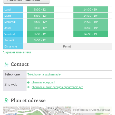
Lundi
8h30 - 12h
14h30 - 19h
Mardi
8h30 - 12h
14h30 - 19h
Mercredi
8h30 - 12h
14h30 - 19h
Jeudi
8h30 - 12h
14h30 - 19h
Vendredi
8h30 - 12h
14h30 - 19h
Samedi
8h30 - 12h
Dimanche
Fermé
Signaler une erreur
Contact
Téléphone
Téléphoner à la pharmacie
pharmaciedelpon.fr
Site web
pharmacie-saint-georges.epharmacie.pro
Plan et adresse
© contributeurs OpenStreetMap