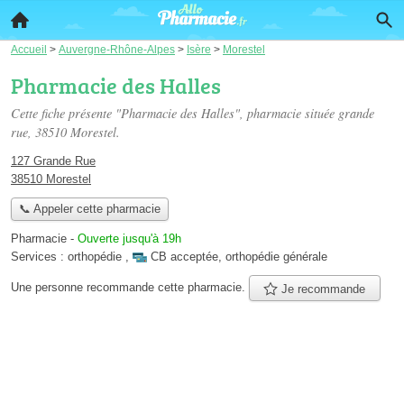
Accueil
>
Auvergne-Rhône-Alpes
>
Isère
>
Morestel
Pharmacie des Halles
Cette fiche présente "Pharmacie des Halles", pharmacie située
grande
rue
, 38510 Morestel.
127 Grande Rue
38510 Morestel
📞 Appeler cette pharmacie
Pharmacie
-
Ouverte jusqu'à 19h
Services :
orthopédie
,
CB acceptée
,
orthopédie générale
Une personne
recommande
cette pharmacie.
Je recommande