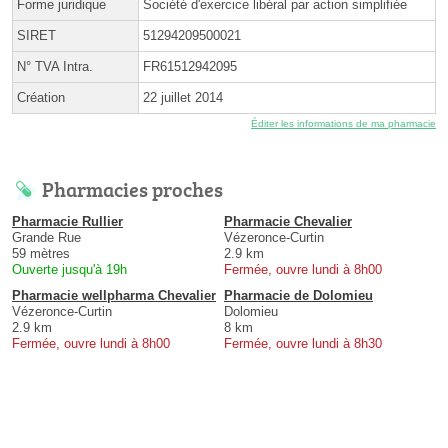
Forme juridique
Société d'exercice libéral par action simplifiée
SIRET
51294209500021
N° TVA Intra.
FR61512942095
Création
22 juillet 2014
Éditer les informations de ma pharmacie
Pharmacies proches
Pharmacie Rullier
Pharmacie Chevalier
Grande Rue
Vézeronce-Curtin
59 mètres
2.9 km
Ouverte jusqu'à 19h
Fermée, ouvre lundi à 8h00
Pharmacie wellpharma Chevalier
Pharmacie de Dolomieu
Vézeronce-Curtin
Dolomieu
2.9 km
8 km
Fermée, ouvre lundi à 8h00
Fermée, ouvre lundi à 8h30