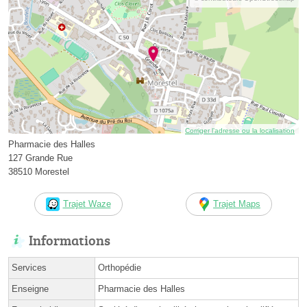
Corriger l’adresse ou la localisation
Pharmacie des Halles
127 Grande Rue
38510 Morestel
Trajet Waze
Trajet Maps
Informations
Services
Orthopédie
Enseigne
Pharmacie des Halles