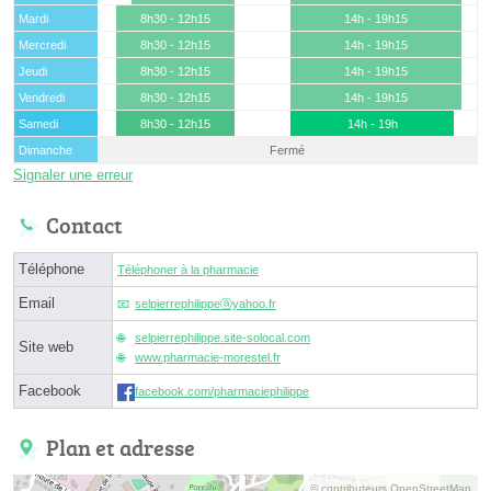
Mardi
8h30 - 12h15
14h - 19h15
Mercredi
8h30 - 12h15
14h - 19h15
Jeudi
8h30 - 12h15
14h - 19h15
Vendredi
8h30 - 12h15
14h - 19h15
Samedi
8h30 - 12h15
14h - 19h
Dimanche
Fermé
Signaler une erreur
Contact
Téléphone
Téléphoner à la pharmacie
Email
selpierrephilippeⓐyahoo.fr
selpierrephilippe.site-solocal.com
Site web
www.pharmacie-morestel.fr
Facebook
facebook.com/pharmaciephilippe
Plan et adresse
© contributeurs OpenStreetMap