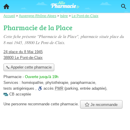
Accueil
>
Auvergne-Rhône-Alpes
>
Isère
>
Le Pont-de-Claix
Pharmacie de la Place
Cette fiche présente "Pharmacie de la Place", pharmacie située
place du
8 mai 1945
, 38800 Le Pont-de-Claix.
24 place du 8 Mai 1945
38800 Le Pont-de-Claix
📞 Appeler cette pharmacie
Pharmacie
-
Ouverte jusqu'à 19h
Services :
homéopathie
,
phytothérapie
,
parapharmacie
,
tests antigéniques
,
accès
PMR
(parking, entrée adaptée)
,
CB acceptée
Une personne
recommande
cette pharmacie.
Je recommande