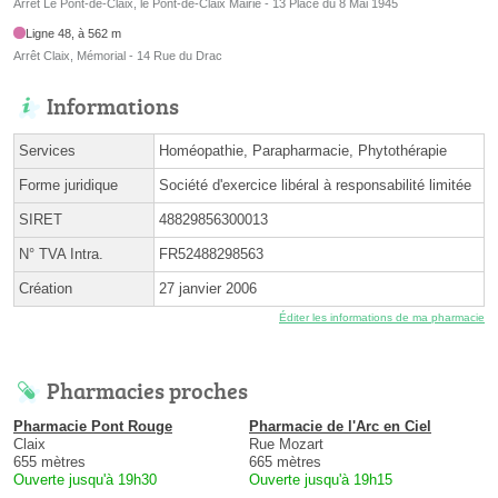
Arrêt Le Pont-de-Claix, le Pont-de-Claix Mairie - 13 Place du 8 Mai 1945
Ligne 48, à 562 m
Arrêt Claix, Mémorial - 14 Rue du Drac
Informations
Services
Homéopathie, Parapharmacie, Phytothérapie
Forme juridique
Société d'exercice libéral à responsabilité limitée
SIRET
48829856300013
N° TVA Intra.
FR52488298563
Création
27 janvier 2006
Éditer les informations de ma pharmacie
Pharmacies proches
Pharmacie Pont Rouge
Pharmacie de l'Arc en Ciel
Claix
Rue Mozart
655 mètres
665 mètres
Ouverte jusqu'à 19h30
Ouverte jusqu'à 19h15