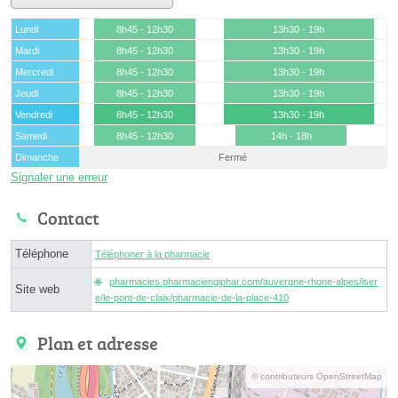
Lundi
8h45 - 12h30
13h30 - 19h
Mardi
8h45 - 12h30
13h30 - 19h
Mercredi
8h45 - 12h30
13h30 - 19h
Jeudi
8h45 - 12h30
13h30 - 19h
Vendredi
8h45 - 12h30
13h30 - 19h
Samedi
8h45 - 12h30
14h - 18h
Dimanche
Fermé
Signaler une erreur
Contact
Téléphone
Téléphoner à la pharmacie
pharmacies.pharmaciengiphar.com/auvergne-rhone-alpes/iser
Site web
e/le-pont-de-claix/pharmacie-de-la-place-410
Plan et adresse
© contributeurs OpenStreetMap