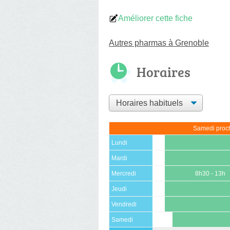
Améliorer cette fiche
Autres pharmas à Grenoble
Horaires
Samedi proch
Lundi
Mardi
Mercredi
8h30 - 13h
Jeudi
Vendredi
Samedi