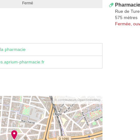
Fermé
Pharmacie 
Rue de Tur
575 mètres
Fermée, ouv
la pharmacie
es.aprium-pharmacie.fr
© contributeurs OpenStreetMap