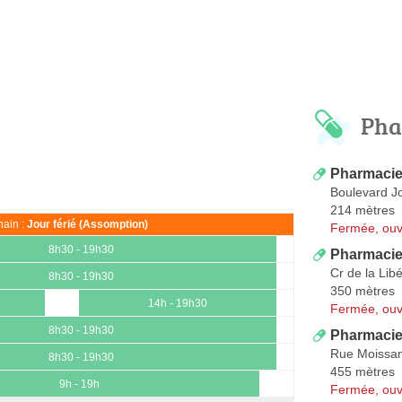
Pha
Pharmacie
Boulevard Jo
214 mètres
ain :
Jour férié (Assomption)
Fermée, ouv
8h30 - 19h30
Pharmacie
Cr de la Lib
8h30 - 19h30
350 mètres
14h - 19h30
Fermée, ouv
8h30 - 19h30
Pharmacie 
Rue Moissa
8h30 - 19h30
455 mètres
9h - 19h
Fermée, ouv