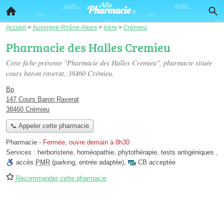
Accueil
>
Auvergne-Rhône-Alpes
>
Isère
>
Crémieu
Pharmacie des Halles Cremieu
Cette fiche présente "Pharmacie des Halles Cremieu", pharmacie située
cours baron raverat
, 38460 Crémieu.
Bp
147 Cours Baron Raverat
38460 Crémieu
📞 Appeler cette pharmacie
Pharmacie
-
Fermée, ouvre demain à 8h30
Services :
herboristerie
,
homéopathie
,
phytothérapie
,
tests antigéniques
,
accès
PMR
(parking, entrée adaptée)
,
CB acceptée
Recommander cette pharmacie