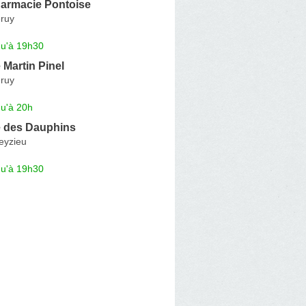
armacie Pontoise
ruy
qu'à 19h30
Martin Pinel
ruy
qu'à 20h
 des Dauphins
eyzieu
qu'à 19h30