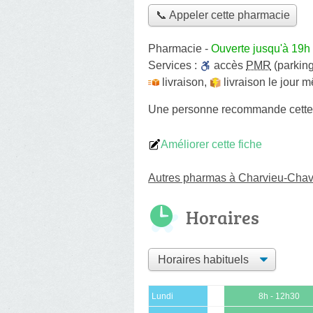
📞 Appeler cette pharmacie
Pharmacie
-
Ouverte jusqu'à 19h
Services :
accès
PMR
(parking
livraison
,
livraison le jour 
Une personne
recommande
cett
Améliorer cette fiche
Autres pharmas à Charvieu-Cha
Horaires
Lundi
8h - 12h30