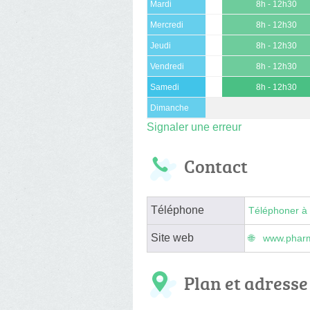
Mardi
8h - 12h30
Mercredi
8h - 12h30
Jeudi
8h - 12h30
Vendredi
8h - 12h30
Samedi
8h - 12h30
Dimanche
Signaler une erreur
Contact
Téléphone
Téléphoner à 
Site web
www.pharm
Plan et adresse