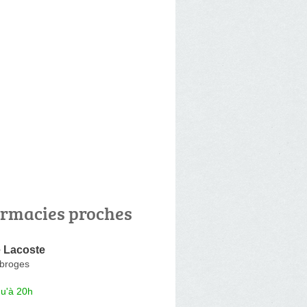
rmacies proches
 Lacoste
obroges
qu'à 20h