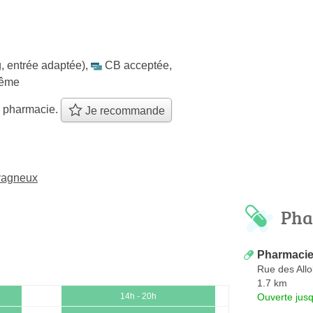
, entrée adaptée)
,
CB acceptée
,
même
e pharmacie.
Je recommande
vagneux
Pha
Pharmacie
Rue des All
1.7 km
Ouverte jus
14h - 20h