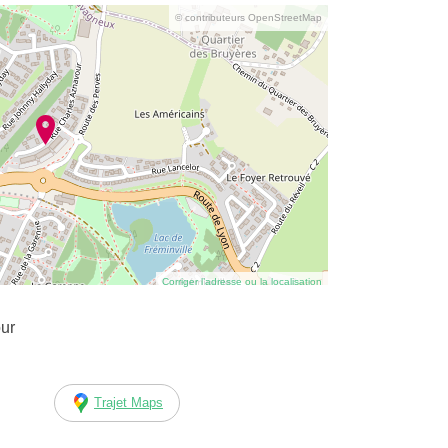
© contributeurs OpenStreetMap
Corriger l’adresse ou la localisation
ur
Trajet Maps