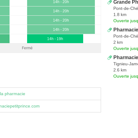
Grande Ph
14h - 20h
Pont-de-Ché
14h - 20h
1.8 km
Ouverte jus
14h - 20h
Pharmacie 
14h - 20h
Pont-de-Ché
14h - 19h
2 km
Ouverte jus
Fermé
Pharmacie
Tignieu-Jam
2.6 km
Ouverte jus
la pharmacie
aciepetitprince.com