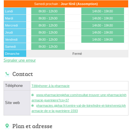
Samedi prochain :
Jour férié (Assomption)
Lundi
8h30 - 12h30
14h30 - 19h30
Mardi
8h30 - 12h30
14h30 - 19h30
Mercredi
8h30 - 12h30
14h30 - 19h30
Jeudi
8h30 - 12h30
14h30 - 19h30
Vendredi
8h30 - 12h30
14h30 - 19h30
Samedi
8h30 - 12h30
Dimanche
Fermé
Signaler une erreur
Contact
Téléphone
Téléphoner à la pharmacie
www.pharmaciengiphar.com/resultat-trouver-une-pharmacie/ph
armacie-gueriniere?cp=37
Site web
pharmacies.giphar.fr/centre-val-de-loire/indre-et-loire/veretz/ph
armacie-de-e-la-gueriniere-1593
Plan et adresse