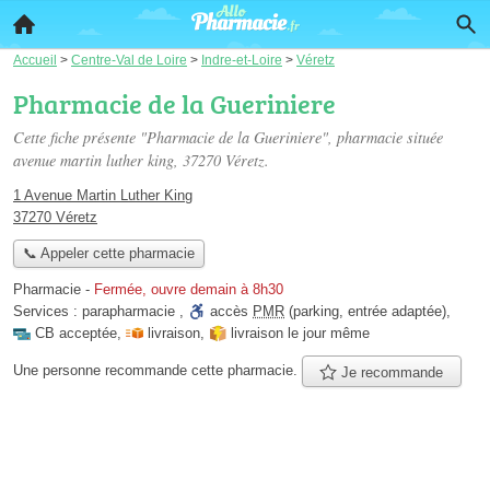
Accueil
>
Centre-Val de Loire
>
Indre-et-Loire
>
Véretz
Pharmacie de la Gueriniere
Cette fiche présente "Pharmacie de la Gueriniere", pharmacie située
avenue martin luther king
, 37270 Véretz.
1 Avenue Martin Luther King
37270 Véretz
📞 Appeler cette pharmacie
Pharmacie
-
Fermée, ouvre demain à 8h30
Services :
parapharmacie
,
accès
PMR
(parking, entrée adaptée)
,
CB acceptée
,
livraison
,
livraison le jour même
Une personne
recommande
cette pharmacie.
Je recommande