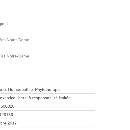
ginot
 Pas Notre-Dame
 Pas Notre-Dame
erie, Homéopathie, Phytothérapie
exercice libéral à responsabilité limitée
5600020
126156
bre 2017