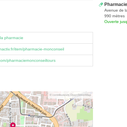
Pharmacie
Avenue de l
990 mètres
Ouverte jus
la pharmacie
activ.fr/item/pharmacie-monconseil
com/pharmaciemonconseiltours
© contributeurs OpenStreetMap