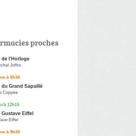
rmacies proches
 de l'Horloge
chal Joffre
vre à 9h30
 du Grand Sapaillé
is Coppée
qu'à 12h15
Gustave Eiffel
ve Eiffel
vre à 9h30