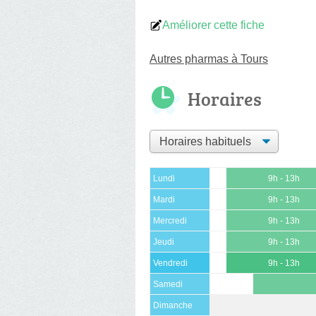
Améliorer cette fiche
Autres pharmas à Tours
Horaires
Lundi
9h - 13h
Mardi
9h - 13h
Mercredi
9h - 13h
Jeudi
9h - 13h
Vendredi
9h - 13h
Samedi
Dimanche