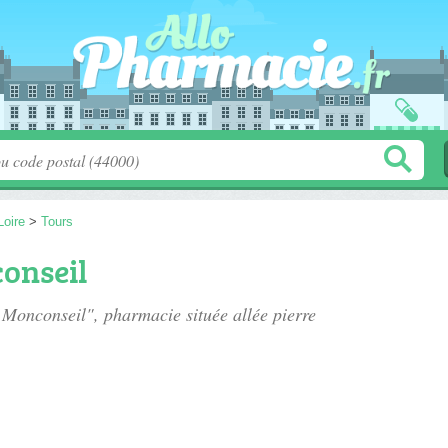
Loire
>
Tours
onseil
e Monconseil", pharmacie située
allée pierre