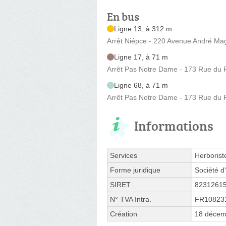
En bus
Ligne 13, à 312 m
Arrêt Niépce - 220 Avenue André Ma
Ligne 17, à 71 m
Arrêt Pas Notre Dame - 173 Rue du
Ligne 68, à 71 m
Arrêt Pas Notre Dame - 173 Rue du
Informations
Services
Herborist
Forme juridique
Société d'
SIRET
8231261
N° TVA Intra.
FR10823
Création
18 décem