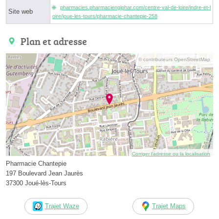
pharmacies.pharmaciengiphar.com/centre-val-de-loire/indre-et-l
Site web
oire/joue-les-tours/pharmacie-chantepie-258
Plan et adresse
© contributeurs OpenStreetMap
Corriger l’adresse ou la localisation
Pharmacie Chantepie
197 Boulevard Jean Jaurès
37300 Joué-lès-Tours
Trajet Waze
Trajet Maps