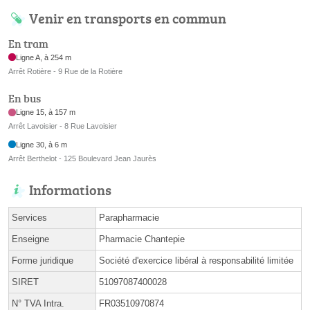
Venir en transports en commun
En tram
Ligne A, à 254 m
Arrêt Rotière - 9 Rue de la Rotière
En bus
Ligne 15, à 157 m
Arrêt Lavoisier - 8 Rue Lavoisier
Ligne 30, à 6 m
Arrêt Berthelot - 125 Boulevard Jean Jaurès
Informations
Services
Parapharmacie
Enseigne
Pharmacie Chantepie
Forme juridique
Société d'exercice libéral à responsabilité limitée
SIRET
51097087400028
N° TVA Intra.
FR03510970874