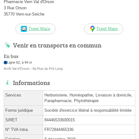
Pharmacie Vern Val d'Orson
3 Rue Orson
35770 Vern-sur-Seiche
Trajet Waze
Trajet Maps
Venir en transports en commun
En bus
Ligne 62, à 94 m
Arrêt Val d'Orson - 8a Rue du Pré Long
Informations
Services
Herboristerie, Homéopathie, Livraison à domicile,
Parapharmacie, Phytothérapie
Forme juridique
Société d'exercice libéral à responsabilité limitée
SIRET
84446533600015
N° TVA Intra.
FR72844465336