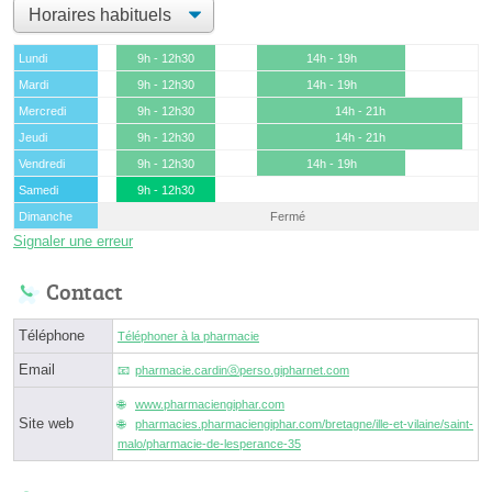
Lundi
9h - 12h30
14h - 19h
Mardi
9h - 12h30
14h - 19h
Mercredi
9h - 12h30
14h - 21h
Jeudi
9h - 12h30
14h - 21h
Vendredi
9h - 12h30
14h - 19h
Samedi
9h - 12h30
Dimanche
Fermé
Signaler une erreur
Contact
Téléphone
Téléphoner à la pharmacie
Email
pharmacie.cardinⓐperso.gipharnet.com
www.pharmaciengiphar.com
Site web
pharmacies.pharmaciengiphar.com/bretagne/ille-et-vilaine/saint-
malo/pharmacie-de-lesperance-35