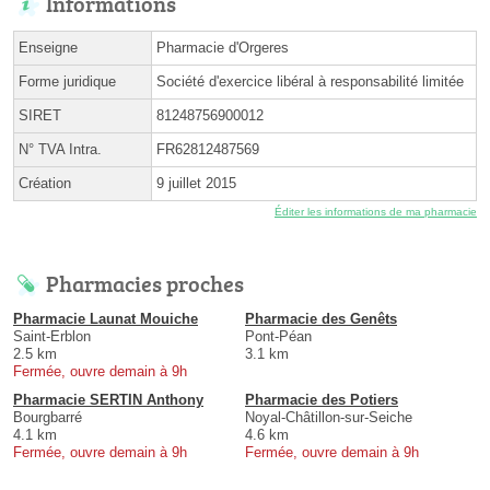
Informations
Enseigne
Pharmacie d'Orgeres
Forme juridique
Société d'exercice libéral à responsabilité limitée
SIRET
81248756900012
N° TVA Intra.
FR62812487569
Création
9 juillet 2015
Éditer les informations de ma pharmacie
Pharmacies proches
Pharmacie Launat Mouiche
Pharmacie des Genêts
Saint-Erblon
Pont-Péan
2.5 km
3.1 km
Fermée, ouvre demain à 9h
Pharmacie SERTIN Anthony
Pharmacie des Potiers
Bourgbarré
Noyal-Châtillon-sur-Seiche
4.1 km
4.6 km
Fermée, ouvre demain à 9h
Fermée, ouvre demain à 9h