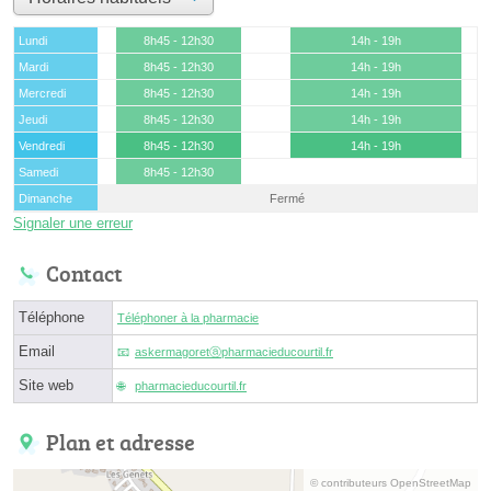
Lundi
8h45 - 12h30
14h - 19h
Mardi
8h45 - 12h30
14h - 19h
Mercredi
8h45 - 12h30
14h - 19h
Jeudi
8h45 - 12h30
14h - 19h
Vendredi
8h45 - 12h30
14h - 19h
Samedi
8h45 - 12h30
Dimanche
Fermé
Signaler une erreur
Contact
Téléphone
Téléphoner à la pharmacie
Email
askermagoretⓐpharmacieducourtil.fr
Site web
pharmacieducourtil.fr
Plan et adresse
© contributeurs OpenStreetMap