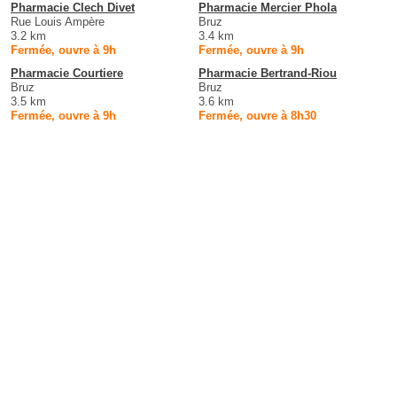
Pharmacie Clech Divet
Pharmacie Mercier Phola
Rue Louis Ampère
Bruz
3.2 km
3.4 km
Fermée, ouvre à 9h
Fermée, ouvre à 9h
Pharmacie Courtiere
Pharmacie Bertrand-Riou
Bruz
Bruz
3.5 km
3.6 km
Fermée, ouvre à 9h
Fermée, ouvre à 8h30