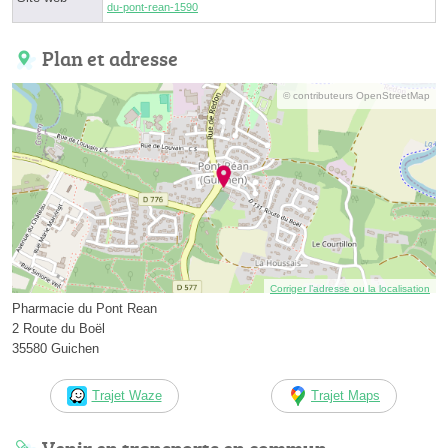
du-pont-rean-1590
Plan et adresse
© contributeurs OpenStreetMap
Corriger l’adresse ou la localisation
Pharmacie du Pont Rean
2 Route du Boël
35580 Guichen
Trajet Waze
Trajet Maps