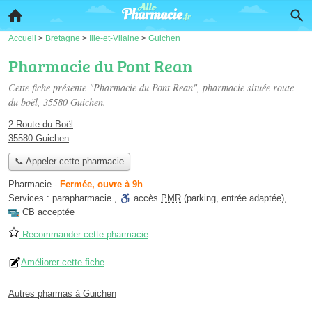
Accueil
>
Bretagne
>
Ille-et-Vilaine
>
Guichen
Pharmacie du Pont Rean
Cette fiche présente "Pharmacie du Pont Rean", pharmacie située
route
du boël
, 35580 Guichen.
2 Route du Boël
35580 Guichen
📞 Appeler cette pharmacie
Pharmacie
-
Fermée, ouvre à 9h
Services :
parapharmacie
,
accès
PMR
(parking, entrée adaptée)
,
CB acceptée
Recommander cette pharmacie
Améliorer cette fiche
Autres pharmas à Guichen