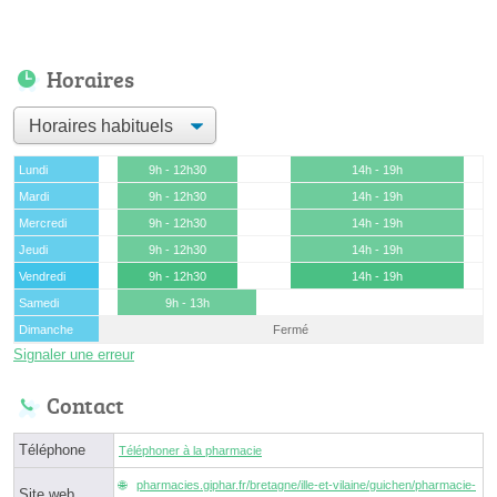
Horaires
Lundi
9h - 12h30
14h - 19h
Mardi
9h - 12h30
14h - 19h
Mercredi
9h - 12h30
14h - 19h
Jeudi
9h - 12h30
14h - 19h
Vendredi
9h - 12h30
14h - 19h
Samedi
9h - 13h
Dimanche
Fermé
Signaler une erreur
Contact
Téléphone
Téléphoner à la pharmacie
pharmacies.giphar.fr/bretagne/ille-et-vilaine/guichen/pharmacie-
Site web