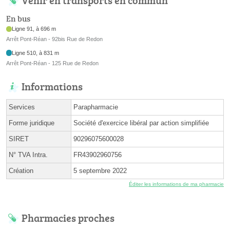
Venir en transports en commun
En bus
Ligne 91, à 696 m
Arrêt Pont-Réan - 92bis Rue de Redon
Ligne 510, à 831 m
Arrêt Pont-Réan - 125 Rue de Redon
Informations
Services
Parapharmacie
Forme juridique
Société d'exercice libéral par action simplifiée
SIRET
90296075600028
N° TVA Intra.
FR43902960756
Création
5 septembre 2022
Éditer les informations de ma pharmacie
Pharmacies proches