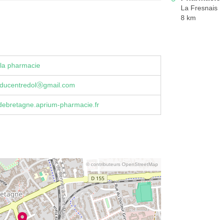
La Fresnais
8 km
la pharmacie
ducentredolⓐgmail.com
debretagne.aprium-pharmacie.fr
© contributeurs OpenStreetMap