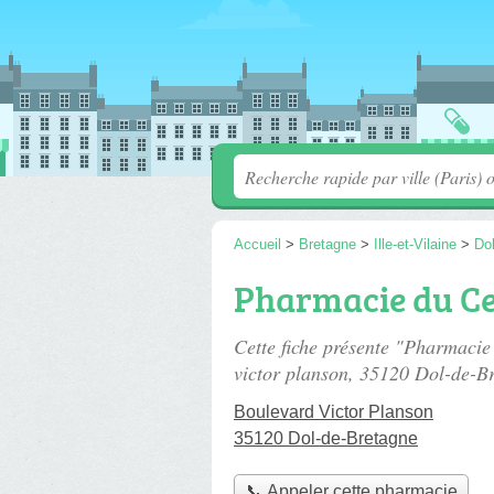
Accueil
>
Bretagne
>
Ille-et-Vilaine
>
Do
Pharmacie du C
Cette fiche présente "Pharmacie
victor planson
, 35120 Dol-de-Br
Boulevard Victor Planson
35120 Dol-de-Bretagne
📞 Appeler cette pharmacie