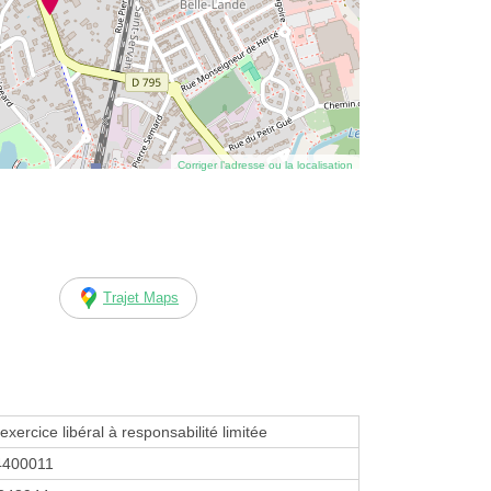
Corriger l’adresse ou la localisation
Trajet Maps
exercice libéral à responsabilité limitée
4400011