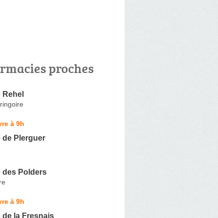
rmacies proches
 Rehel
ringoire
re à 9h
 de Plerguer
 des Polders
re
re à 9h
de la Fresnais