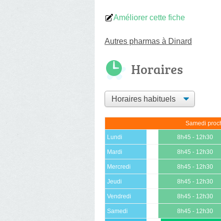
Améliorer cette fiche
Autres pharmas à Dinard
Horaires
Samedi proch
Lundi
8h45 - 12h30
Mardi
8h45 - 12h30
Mercredi
8h45 - 12h30
Jeudi
8h45 - 12h30
Vendredi
8h45 - 12h30
Samedi
8h45 - 12h30