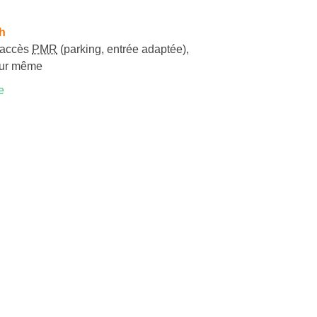
h
accès
PMR
(parking, entrée adaptée)
,
jour même
e