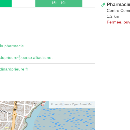
15h - 19h
Pharmacie
Centre Comm
1.2 km
Fermée, ouv
la pharmacie
uprieureⓐperso.alliadis.net
inardprieure.fr
© contributeurs OpenStreetMap