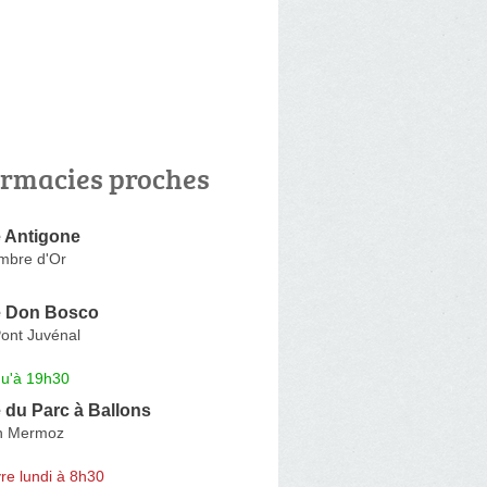
rmacies proches
 Antigone
mbre d'Or
e Don Bosco
ont Juvénal
qu'à 19h30
 du Parc à Ballons
n Mermoz
re lundi à 8h30