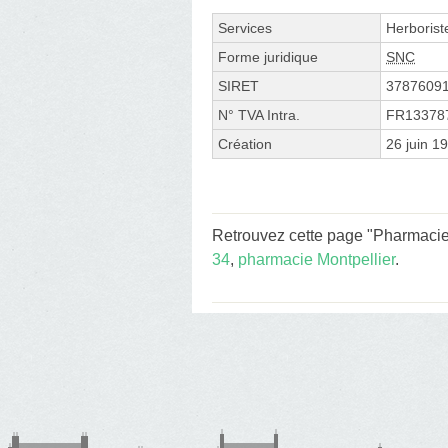
Services
Herborist
Forme juridique
SNC
SIRET
3787609
N° TVA Intra.
FR13378
Création
26 juin 1
Retrouvez cette page "Pharmacie 
34
,
pharmacie Montpellier
.