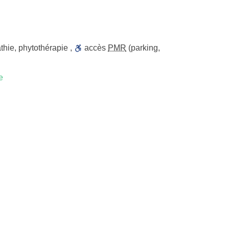
thie
,
phytothérapie
,
accès
PMR
(parking,
e