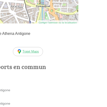
Corriger l’adresse ou la localisation
e Athena Antigone
Trajet Maps
ports en commun
ntigone
ntigone